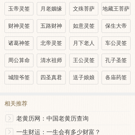
玉帝灵签
月老姻缘
文殊菩萨
地藏王菩萨
财神灵签
五路财神
如意灵签
保生大帝
诸葛神签
北帝灵签
月下老人
车公灵签
周公算命
清水祖师
王公灵签
孔子圣签
城隍爷签
四圣真君
送子娘娘
各庙药签
相关推荐
老黄历网：中国老黄历查询
一生财运：一生会有多少财富？