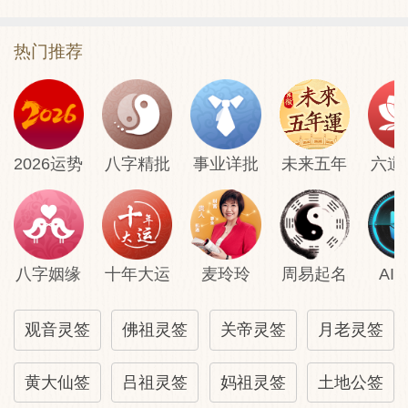
热门推荐
2026运势
八字精批
事业详批
未来五年
六道
八字姻缘
十年大运
麦玲玲
周易起名
AI
观音灵签
佛祖灵签
关帝灵签
月老灵签
黄大仙签
吕祖灵签
妈祖灵签
土地公签