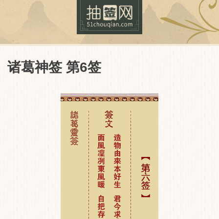
诸葛神签 第6签
抽签网