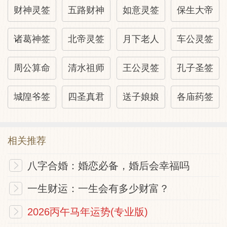
财神灵签
五路财神
如意灵签
保生大帝
诸葛神签
北帝灵签
月下老人
车公灵签
周公算命
清水祖师
王公灵签
孔子圣签
城隍爷签
四圣真君
送子娘娘
各庙药签
相关推荐
八字合婚：婚恋必备，婚后会幸福吗
一生财运：一生会有多少财富？
2026丙午马年运势(专业版)