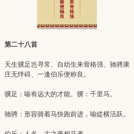
第二十八首
天生骥足岂寻常、自幼生来骨格强、驰骋康
庄无绊碍、一逢伯乐便称良。
骥足：喻有远大的才能。骥：千里马。
驰骋：形容骑着马快跑前进，喻緃横活跃。
伯乐：人名、古之善相马者。