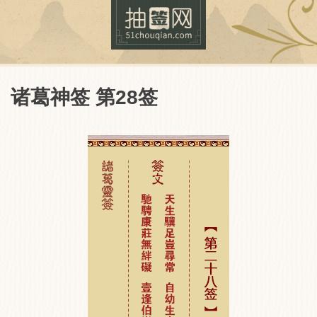
诸葛神签 第28签
抽签网