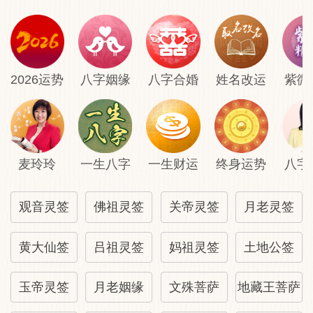
2026运势
八字姻缘
八字合婚
姓名改运
紫微
麦玲玲
一生八字
一生财运
终身运势
八字
观音灵签
佛祖灵签
关帝灵签
月老灵签
黄大仙签
吕祖灵签
妈祖灵签
土地公签
玉帝灵签
月老姻缘
文殊菩萨
地藏王菩萨