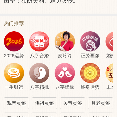
田畜：须防失利、难免灾侵。
热门推荐
2026运势
八字合婚
麦玲玲
正缘画像
婚姻
一生财运
八字精批
八字姻缘
终身运势
未来
观音灵签
佛祖灵签
关帝灵签
月老灵签