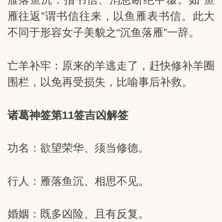
雁往返”谓书信往来，以鱼雁表书信。此大
不同于形容女子美貌之“沉鱼落雁”一辞。
亡羊补牢：原来的羊逃走了，赶快修补羊圈
围栏，以免再受损失，比喻事后补救。
诸葛神签第11签吉凶解签
功名：欲望荣华、须当修德。
行人：雁落鱼沉、相思不见。
婚姻：既多凶险、且有反复。