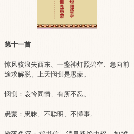
第十一首
惊风骇浪失西东、一盏神灯照碧空、急向前
途求解脱、上天悯恻是愚蒙。
悯恻：哀怜同情、有所不忍。
愚蒙：愚昧、不聪明、不懂事。
雁落鱼沉：指书信、消息断绝中辍。如“鱼