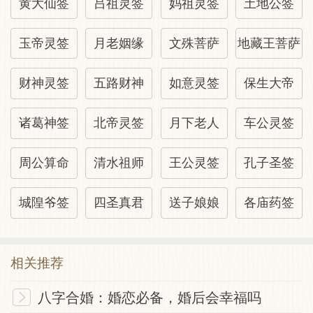
黄大仙签
吕祖灵签
妈祖灵签
土地公签
玉帝灵签
月老姻缘
文殊菩萨
地藏王菩萨
财神灵签
五路财神
如意灵签
保生大帝
诸葛神签
北帝灵签
月下老人
车公灵签
周公算命
清水祖师
王公灵签
孔子圣签
城隍爷签
四圣真君
送子娘娘
各庙药签
相关推荐
八字合婚：婚恋必备，婚后会幸福吗