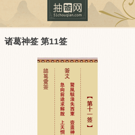
诸葛神签 第11签
抽签网