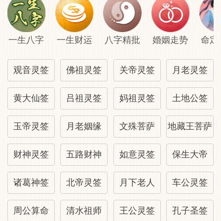
一生八字
一生财运
八字精批
婚姻走势
命定
观音灵签
佛祖灵签
关帝灵签
月老灵签
黄大仙签
吕祖灵签
妈祖灵签
土地公签
玉帝灵签
月老姻缘
文殊菩萨
地藏王菩萨
财神灵签
五路财神
如意灵签
保生大帝
诸葛神签
北帝灵签
月下老人
车公灵签
周公算命
清水祖师
王公灵签
孔子圣签