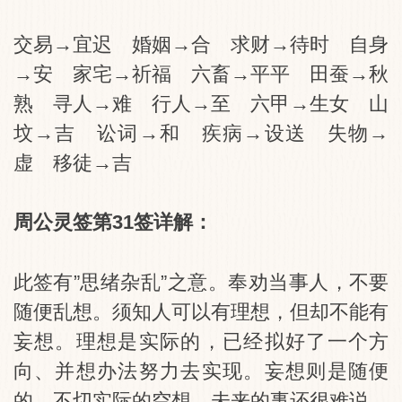
交易→宜迟 婚姻→合 求财→待时 自身
→安 家宅→祈福 六畜→平平 田蚕→秋
熟 寻人→难 行人→至 六甲→生女 山
坟→吉 讼词→和 疾病→设送 失物→
虚 移徒→吉
周公灵签第31签详解：
此签有”思绪杂乱”之意。奉劝当事人，不要
随便乱想。须知人可以有理想，但却不能有
妄想。理想是实际的，已经拟好了一个方
向、并想办法努力去实现。妄想则是随便
的、不切实际的空想。未来的事还很难说，