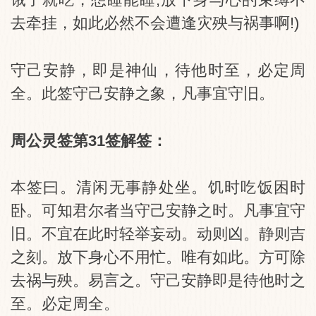
去牵挂，如此必然不会遭逢灾殃与祸事啊!)
守己安静，即是神仙，待他时至，必定周
全。此签守己安静之象，凡事宜守旧。
周公灵签第31签解签：
本签曰。清闲无事静处坐。饥时吃饭困时
卧。可知君尔者当守己安静之时。凡事宜守
旧。不宜在此时轻举妄动。动则凶。静则吉
之刻。放下身心不用忙。唯有如此。方可除
去祸与殃。易言之。守己安静即是待他时之
至。必定周全。