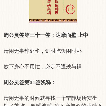
周公灵签第三十一签：达摩面壁 上中
清闲无事静处坐，饥时吃饭困时卧
放下身心不用忙，必定不遭殃与祸
周公灵签第31签浅释：
清闲无事的时候就寻找一个宁静场所安坐，
饿了就吃，想睡能睡;放下身与心的束缚不