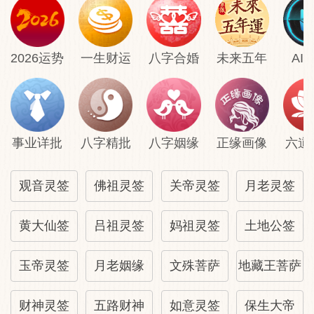
2026运势
一生财运
八字合婚
未来五年
AI
事业详批
八字精批
八字姻缘
正缘画像
六道
观音灵签
佛祖灵签
关帝灵签
月老灵签
黄大仙签
吕祖灵签
妈祖灵签
土地公签
玉帝灵签
月老姻缘
文殊菩萨
地藏王菩萨
财神灵签
五路财神
如意灵签
保生大帝