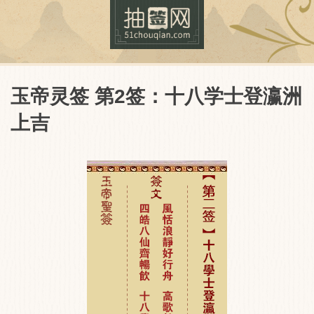
玉帝灵签 第2签：十八学士登瀛洲
上吉
抽签网