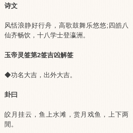
诗文
风恬浪静好行舟，高歌鼓舞乐悠悠;四皓八
仙齐畅饮，十八学士登瀛洲。
玉帝灵签第2签吉凶解签
◆功名大吉，出外大吉。
卦曰
皎月挂云，鱼上水滩，赏月戏鱼，上下两
閒。