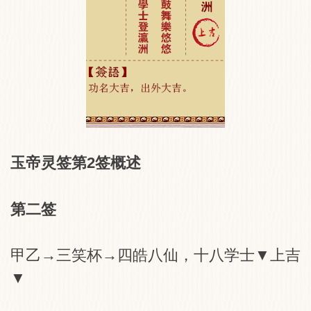
玉帝灵签第2签概述
第二签
甲乙→三笑杯→四皓八仙，十八学士▼上吉
▼