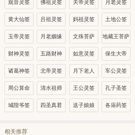
观音灵签
佛祖灵签
关帝灵签
月老灵签
孙庞斗智
黄大仙签
吕祖灵签
妈祖灵签
土地公签
齐。孙膑。魏。庞涓。其初同事鬼谷子。
玉帝灵签
月老姻缘
文殊菩萨
地藏王菩萨
财神灵签
五路财神
如意灵签
保生大帝
涓之才学弗如膑。尝与斗智输之。涓忌其
能。致结成仇。
诸葛神签
北帝灵签
月下老人
车公灵签
彼此谋害。君子观於异日。涓刖膑足。膑丧
周公算命
清水祖师
王公灵签
孔子圣签
涓命。
城隍爷签
四圣真君
送子娘娘
各庙药签
互相残忍。毋乃其不仁不智之甚与。
相关推荐