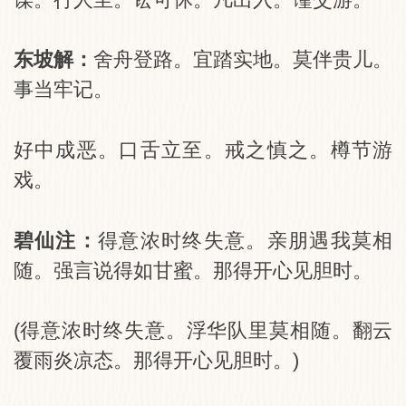
东坡解：
舍舟登路。宜踏实地。莫伴贵儿。
事当牢记。
好中成恶。口舌立至。戒之慎之。樽节游
戏。
碧仙注：
得意浓时终失意。亲朋遇我莫相
随。强言说得如甘蜜。那得开心见胆时。
(得意浓时终失意。浮华队里莫相随。翻云
覆雨炎凉态。那得开心见胆时。)