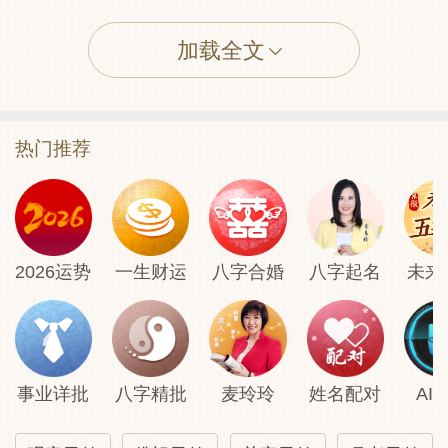
若占名利。得此只宜安守。不可强求。
加载全文
凡有出入。宜向善背恶。切勿轻忽。以贻后
悔。
热门推荐
占孕生男。主有产难。慎之慎之。
占 验：楚中一士人。远至晋地。干谒显
2026运势
一生财运
八字合婚
八字起名
未来
宦。占得此签后。果与公子笑言相席。谑前
哄闹。其人忽悟签语。次早不辞而归。怨者
欲害之而不得。其验如此。
事业详批
八字精批
麦玲玲
姓名配对
AI
故 事