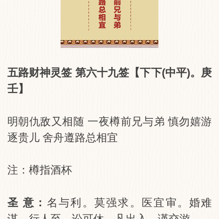
五路财神灵签 第六十九签【下下(中平)。庚
壬】
明朝仇敌又相随 一夜樽前兄与弟 慎勿嬉游
逐贵儿 舍舟遵路总相宜
注：樽指酒杯
圣 意：
名与利。莫强求。医宜审。婚难
谋。行人至。讼可休。凡出入。谨交游。