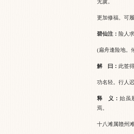
无虞。
更加修福。可
碧仙注：
险人
(扁舟逢险地。
解 曰：
此签
功名轻。行人
释 义：
始虽
焉。
十八滩属赣州