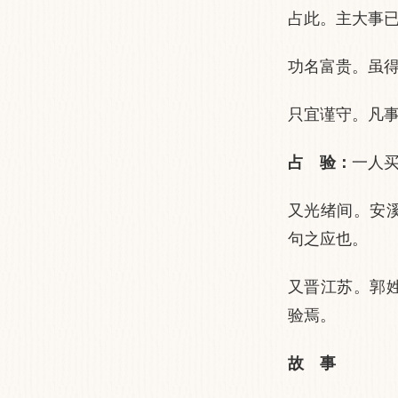
占此。主大事
功名富贵。虽得
只宜谨守。凡
占 验：
一人
又光绪间。安
句之应也。
又晋江苏。郭
验焉。
故 事