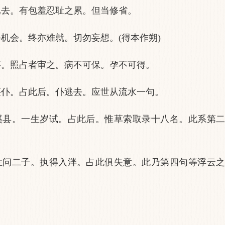
已去。有包羞忍耻之累。但当修省。
机会。终亦难就。切勿妄想。(得本作朔)
事。照占者审之。病不可保。孕不可得。
买仆。占此后。仆逃去。应世从流水一句。
溪县。一生岁试。占此后。惟草索取录十八名。此系第二
姓问二子。执得入泮。占此俱失意。此乃第四句等浮云之