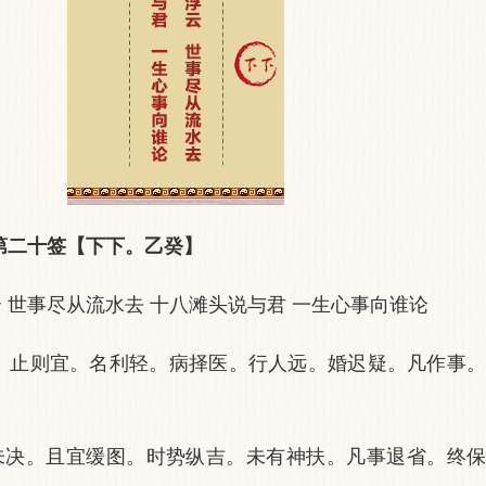
第二十签【下下。乙癸】
 世事尽从流水去 十八滩头说与君 一生心事向谁论
。止则宜。名利轻。病择医。行人远。婚迟疑。凡作事
未决。且宜缓图。时势纵吉。未有神扶。凡事退省。终