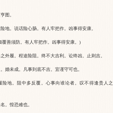
履亨图。
求险地。说话险心肠。有人牢把作。凶事得安康。
倾覆善须防。有人牢把作。凶事得安康。)
得之外履。程途险阻。终不大吉利。讼终凶。止则吉。
迟。婚未成。凡事到底不吉。宜谨守可也。
履险地。阻中多反覆。心事向谁论者。叹不得逢贵人
滩名。惶恐难也。