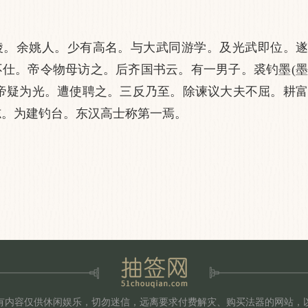
陵。余姚人。少有高名。与大武同游学。及光武即位。遂
不仕。帝令物母访之。后齐国书云。有一男子。裘钓墨(墨
。帝疑为光。遭使聘之。三反乃至。除谏议大夫不屈。耕富
志。为建钓台。东汉高士称第一焉。
有内容仅供休闲娱乐，切勿迷信，远离要求付费解灾、购买法器的网站，