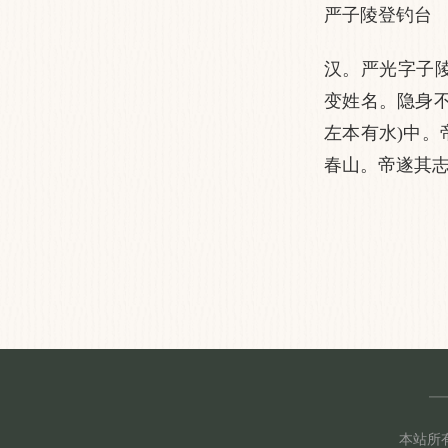
严子陵登钓台
汉。严光字子
变姓名。隐身
左本有水)中
春山。帝遂其
本站所