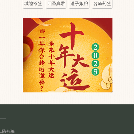
城隍爷签
四圣真君
送子娘娘
各庙药签
以防被骗