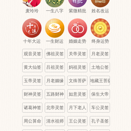
麦玲玲
一生八字
紫微精批
姓名改运
十年大运
一生财运
婚姻走势
终身运势
观音灵签
佛祖灵签
关帝灵签
月老灵签
黄大仙签
吕祖灵签
妈祖灵签
土地公签
玉帝灵签
月老姻缘
文殊菩萨
地藏王菩萨
财神灵签
五路财神
如意灵签
保生大帝
诸葛神签
北帝灵签
月下老人
车公灵签
周公算命
清水祖师
王公灵签
孔子圣签