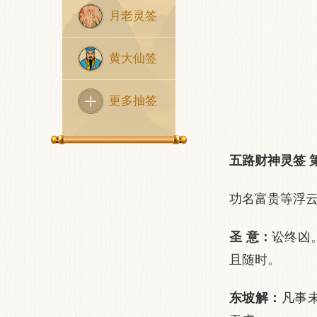
月老灵签
黄大仙签
更多抽签
五路财神灵签 
功名富贵等浮云
圣 意：
讼终凶
且随时。
东坡解：
凡事