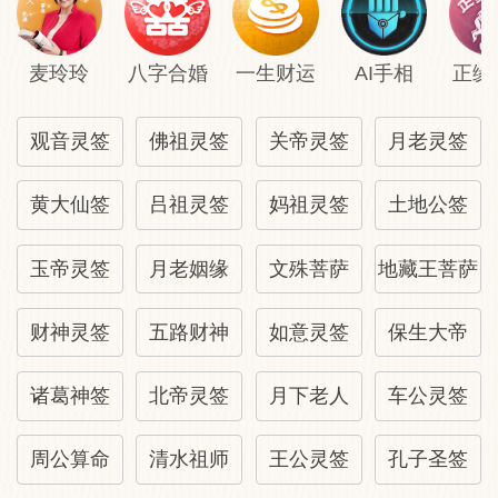
麦玲玲
八字合婚
一生财运
AI手相
正缘
观音灵签
佛祖灵签
关帝灵签
月老灵签
黄大仙签
吕祖灵签
妈祖灵签
土地公签
玉帝灵签
月老姻缘
文殊菩萨
地藏王菩萨
财神灵签
五路财神
如意灵签
保生大帝
诸葛神签
北帝灵签
月下老人
车公灵签
周公算命
清水祖师
王公灵签
孔子圣签