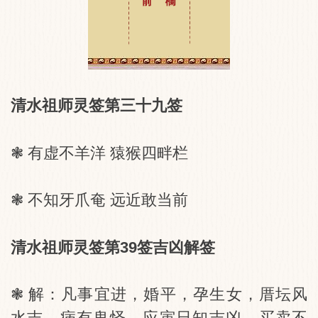
清水祖师灵签第三十九签
❃ 有虚不羊洋 猿猴四畔栏
❃ 不知牙爪奄 远近敢当前
清水祖师灵签第39签吉凶解签
❃ 解：凡事宜进，婚平，孕生女，厝坛风
水吉，病有鬼怪，应寅日知吉凶，买卖不