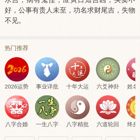
好，公事有贵人未至，功名求财尾吉，失物
不见。
热门推荐
2026运势
事业详批
十年大运
六爻神卦
姓名
八字合婚
一生八字
八字精批
六道轮回
终身