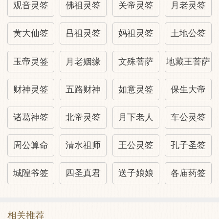
观音灵签
佛祖灵签
关帝灵签
月老灵签
黄大仙签
吕祖灵签
妈祖灵签
土地公签
玉帝灵签
月老姻缘
文殊菩萨
地藏王菩萨
财神灵签
五路财神
如意灵签
保生大帝
诸葛神签
北帝灵签
月下老人
车公灵签
周公算命
清水祖师
王公灵签
孔子圣签
城隍爷签
四圣真君
送子娘娘
各庙药签
相关推荐