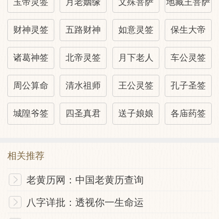
玉帝灵签
月老姻缘
文殊菩萨
地藏王菩萨
财神灵签
五路财神
如意灵签
保生大帝
诸葛神签
北帝灵签
月下老人
车公灵签
周公算命
清水祖师
王公灵签
孔子圣签
城隍爷签
四圣真君
送子娘娘
各庙药签
相关推荐
老黄历网：中国老黄历查询
八字详批：透视你一生命运