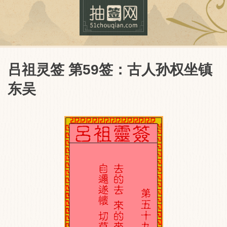
吕祖灵签 第59签：古人孙权坐镇
东吴
抽签网