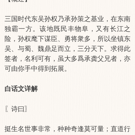
三国时代东吴孙权乃承孙策之基业，在东南
独霸一方。该地既民丰物阜，又有长江之
险，孙权麾下谋臣、勇将衆多，所以坐镇东
吴、与蜀、魏鼎足而立，三分天下。求得此
签者，名利可有，虽大多爲承龚父兄者，亦
可由你手中得到拓展。
白话文详解
〖诗曰〗
挺生名世事非常，种种奇逢莫可量；直道行