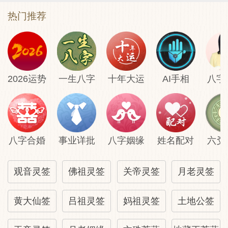
热门推荐
2026运势
一生八字
十年大运
AI手相
八字
八字合婚
事业详批
八字姻缘
姓名配对
六爻
观音灵签
佛祖灵签
关帝灵签
月老灵签
黄大仙签
吕祖灵签
妈祖灵签
土地公签