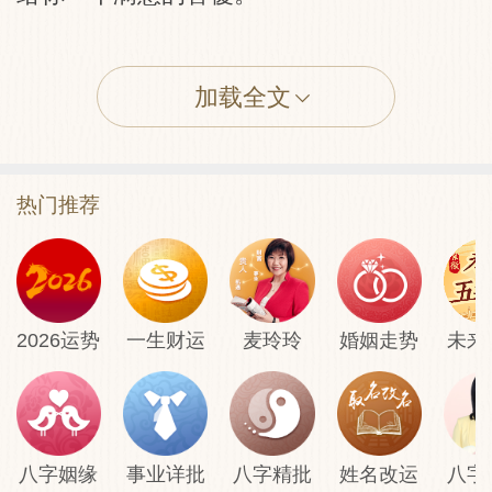
〖释义〗
加载全文
谋望：先艰后易。
钱财：有人的帮助得财。
热门推荐
婚姻：仍未有成就之意。
自身：多行善事以培福根。
家宅：凡事神心则吉。
开业：必能成功，后来大佳。
2026运势
一生财运
麦玲玲
婚姻走势
未来
迁居：吉，但须先装饰。
出行：旅行则无妨。
疾病：延医治理可愈。
六甲：会有阻碍。
八字姻缘
事业详批
八字精批
姓名改运
八字