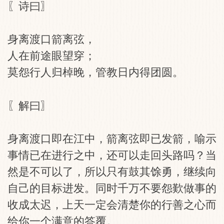
〖诗曰〗
身离渡口箭离弦，
人在前途眼望穿；
莫怨行人归棹晚，管教日内得团圆。
〖解曰〗
身离渡口即在江中，箭离弦即已发箭，喻示
事情已在进行之中，还可以走回头路吗？当
然是不可以了，所以只有鼓其馀勇，继续向
自己的目标进发。同时千万不要怨歎做事的
收成太迟，上天一定会清楚你的行善之心而
给你一个满意的答覆。