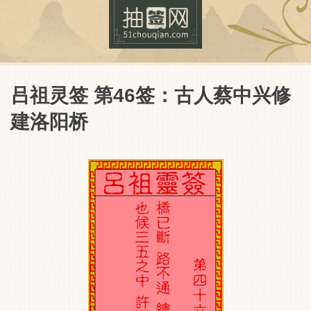
吕祖灵签 第46签：古人蔡中兴修
建洛阳桥
抽签网