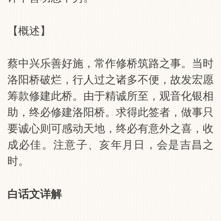
【概述】
蔡中兴乐善好施，常作修桥筑路之事。当时
洛阳桥破烂，行人过之诸多不便，故发宏愿
筹款修建此桥。由于精诚所至，观音化银相
助，终必修建洛阳桥。求得此签者，做事只
要诚心则可感动天地，终必有意外之喜，收
成必佳。注意子、亥年月日，会是吉昌之
时。
白话文详解