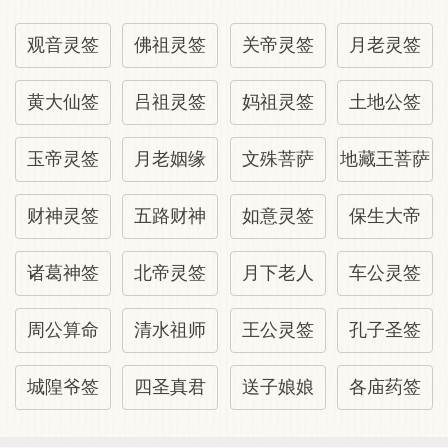
行人：在远处来会较迟。
诉讼：说明利害得失，可以和解。
观音灵签
佛祖灵签
关帝灵签
月老灵签
黄大仙签
吕祖灵签
妈祖灵签
土地公签
玉帝灵签
月老姻缘
文殊菩萨
地藏王菩萨
财神灵签
五路财神
如意灵签
保生大帝
诸葛神签
北帝灵签
月下老人
车公灵签
周公算命
清水祖师
王公灵签
孔子圣签
城隍爷签
四圣真君
送子娘娘
各庙药签