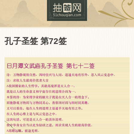
孔子圣签 第72签
抽签网