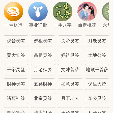
一生财运
事业详批
一生八字
命定桃花
六爻
观音灵签
佛祖灵签
关帝灵签
月老灵签
黄大仙签
吕祖灵签
妈祖灵签
土地公签
玉帝灵签
月老姻缘
文殊菩萨
地藏王菩萨
财神灵签
五路财神
如意灵签
保生大帝
诸葛神签
北帝灵签
月下老人
车公灵签
周公算命
清水祖师
王公灵签
孔子圣签