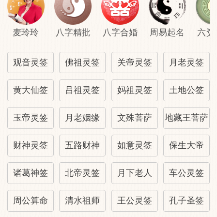
麦玲玲
八字精批
八字合婚
周易起名
六爻
观音灵签
佛祖灵签
关帝灵签
月老灵签
黄大仙签
吕祖灵签
妈祖灵签
土地公签
玉帝灵签
月老姻缘
文殊菩萨
地藏王菩萨
财神灵签
五路财神
如意灵签
保生大帝
诸葛神签
北帝灵签
月下老人
车公灵签
周公算命
清水祖师
王公灵签
孔子圣签