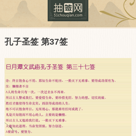
孔子圣签 第37签
抽签网