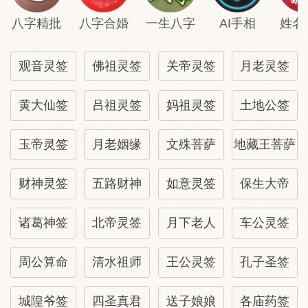
八字精批
八字合婚
一生八字
AI手相
姓名
观音灵签
佛祖灵签
关帝灵签
月老灵签
黄大仙签
吕祖灵签
妈祖灵签
土地公签
玉帝灵签
月老姻缘
文殊菩萨
地藏王菩萨
财神灵签
五路财神
如意灵签
保生大帝
诸葛神签
北帝灵签
月下老人
车公灵签
周公算命
清水祖师
王公灵签
孔子圣签
城隍爷签
四圣真君
送子娘娘
各庙药签