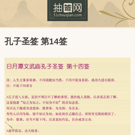
孔子圣签 第14签
抽签网