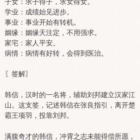
子女：求子得子，求女得女。
学业：成绩始见进步。
事业：事业开始有转机。
姻缘：姻缘天注定，不用强求。
家宅：家人平安。
病情：病情有好转，会得到医治。
〖签解〗
韩信，汉时的一名将，辅助刘邦建立汉家江
山。这支签，记述韩信在张良指引，离开楚
霸王项羽，投靠刘邦。
满腹奇才的韩信，冲霄之志未能得偿所愿，