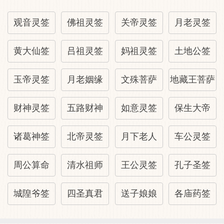
可观。
自身：运未到时，勿灰心丧志，做人要有始
观音灵签
佛祖灵签
关帝灵签
月老灵签
有终。
家庭：家宅平安，子女很听话。
黄大仙签
吕祖灵签
妈祖灵签
土地公签
姻缘：对方正在发现您的才华和品德，不必
玉帝灵签
月老姻缘
文殊菩萨
地藏王菩萨
自吹。
移居：新环境肯定比现在好，设法搬迁或改
财神灵签
五路财神
如意灵签
保生大帝
改风水。
名誉：辛苦多年，终于有出头之日了。
诸葛神签
北帝灵签
月下老人
车公灵签
健康：凡事量力而为，不要操劳过度。
周公算命
清水祖师
王公灵签
孔子圣签
友谊：新相识的朋友在不知不觉中帮了您一
个大忙。
城隍爷签
四圣真君
送子娘娘
各庙药签