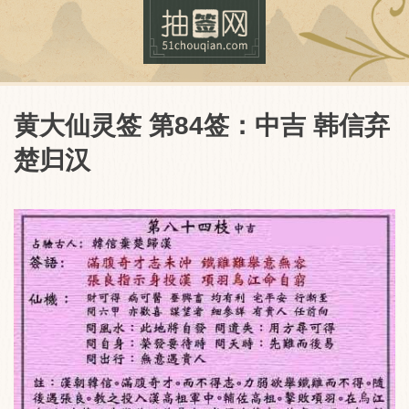
黄大仙灵签 第84签：中吉 韩信弃
楚归汉
抽签网