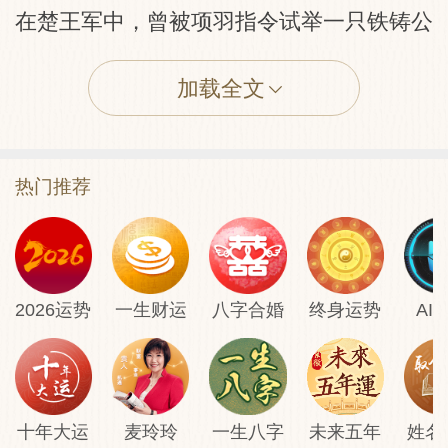
在楚王军中，曾被项羽指令试举一只铁铸公
鸡而未成功，自尊心受挫。后来，幸得张良
指引，投靠刘邦，终于打败项羽，使他乌江
加载全文
自刎，吐了一口屈气。
求得此签，今年会有转机，宜好自把握，切
热门推荐
勿自暴自弃。
流年：上半年平淡，下半年有贵人指点，运
2026运势
一生财运
八字合婚
终身运势
AI
转好。
事业：天生我才必有用，平生所学，有机会
在工作中显露才华。
财富：正财运不错，也有偏财运，兼职收入
十年大运
麦玲玲
一生八字
未来五年
姓名