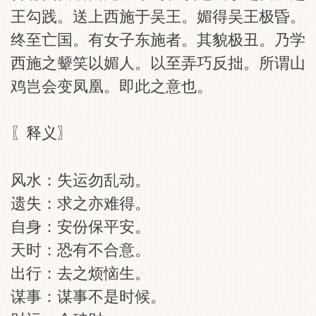
王勾践。送上西施于吴王。媚得吴王极昏。
终至亡国。有女子东施者。其貌极丑。乃学
西施之颦笑以媚人。以至弄巧反拙。所谓山
鸡岂会变凤凰。即此之意也。
〖释义〗
风水：失运勿乱动。
遗失：求之亦难得。
自身：安份保平安。
天时：恐有不合意。
出行：去之烦恼生。
谋事：谋事不是时候。