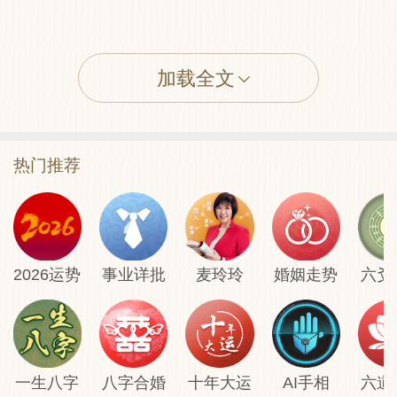
这支签是说，西施这位浣纱女，美艳无双，
一笑倾城，再笑便令吴王倾国了。最不自量
加载全文
的是丑女东施，整天模仿西施皱眉头的样
子，以为可以博取别人的怜爱，其实，山鸡
就是野鸡了，岂可以冒充凤凰呢？
热门推荐
流年：时运不好，宜修心，勿出外招惹事
非。
2026运势
事业详批
麦玲玲
婚姻走势
六爻
事业：今年有许多事都不如意，守得住，便
是成功的开始。
财富：常有无谓的花费，应减少不必要开
支。
一生八字
八字合婚
十年大运
AI手相
六道