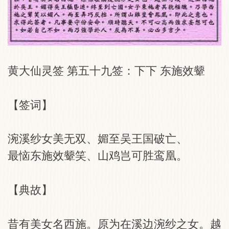
黄大仙灵签 第五十九签：下下 东施效颦
【签词】
涴溪纱女美无双、媚至吴王国破亡、
最恼东施效颦笑、山鸡岂可胜鸾凰。
【典故】
昔有美女名西施。原为在溪边涴纱之女。越