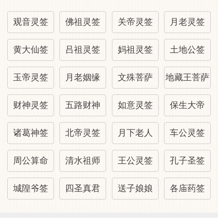
自身：安份守已，是可以平安度过难关的。
家庭：家宅不安，有女人在搬弄是非。
观音灵签
佛祖灵签
关帝灵签
月老灵签
姻缘：爱情基础不稳，易产生磨擦。
移居：一动不如一静。当心越搬越糟。
黄大仙签
吕祖灵签
妈祖灵签
土地公签
名誉：献丑不如藏拙，烦恼只为强出头。
玉帝灵签
月老姻缘
文殊菩萨
地藏王菩萨
健康：别无病，疑心生暗鬼。
友谊：小人特别多，提防异性的假仁假义。
财神灵签
五路财神
如意灵签
保生大帝
诸葛神签
北帝灵签
月下老人
车公灵签
周公算命
清水祖师
王公灵签
孔子圣签
城隍爷签
四圣真君
送子娘娘
各庙药签