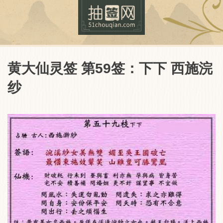
黄大仙灵签 第59签：下下 西施浣
纱
抽签网