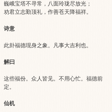
巍峨宝塔不寻常，八面玲珑尽放光；
劝君立志勤顶礼，作善苍天降福祥。
诗意
此卦福德现身之象。凡事大吉利也。
解曰
这些福份。众人皆见。不用心忙。福德前
定。
仙机