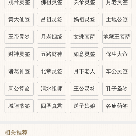
山坟→平
观音灵签
佛祖灵签
关帝灵签
月老灵签
黄大仙签
吕祖灵签
妈祖灵签
土地公签
观音灵签96:整体解译
玉帝灵签
月老姻缘
文殊菩萨
地藏王菩萨
第一句：你最近不寻常了，因为就要发迹
了。
财神灵签
五路财神
如意灵签
保生大帝
第三句：赶紧再礼拜天神，以得守护神为你
诸葛神签
北帝灵签
月下老人
车公灵签
再加持一下，以让事情能顺利成功。
周公算命
清水祖师
王公灵签
孔子圣签
天龙：意即天龙八部，八类守护神的简称。
城隍爷签
四圣真君
送子娘娘
各庙药签
本签精髓
相关推荐