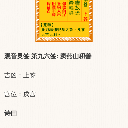
观音灵签 第九六签: 窦燕山积善
吉凶：上签
宫位：戌宫
诗曰