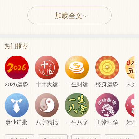
加载全文
田蚕→平稳
六畜→欠利
热门推荐
寻人→遇
公讼→和
2026运势
十年大运
一生财运
终身运势
未来
移徙→吉
疾病→禳星
事业详批
八字精批
一生八字
正缘画像
姓名