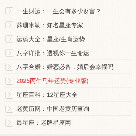
福德之光，故能吉祥。
一生财运：一生会有多少财富？
苏珊米勒：知名星座专家
凡事做事
运势大全：星座/生肖运势
由于过去的善行所累积之福德，外加天神之
八字详批：透视你一生命运
庇右，故所求皆能如愿。若有所谋求者，可
以向天神发愿，以得天神助右。另外，若你
八字合婚：婚恋必备，婚后会幸福吗
是长年行善之人，那天神会自动暗中相助。
2026丙午马年运势(专业版)
若平常善行极少者，此刻当立即行善，只要
星座百科：12星座大全
常常行善者，都会得到天神的暗中相助。另
外还得记得，若是已经行善了，可别作缺德
老黄历网：中国老黄历查询
事，以免损了自己的福德。
最星座：老牌星座网