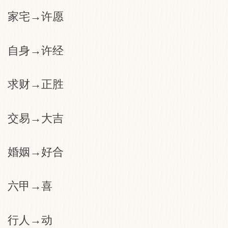
家宅→许愿
自身→许经
求财→正胜
交易→大吉
婚姻→好合
六甲→喜
行人→动