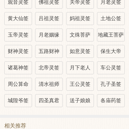
疾病→有惊
观音灵签
佛祖灵签
关帝灵签
月老灵签
黄大仙签
吕祖灵签
妈祖灵签
土地公签
山坟→平平
玉帝灵签
月老姻缘
文殊菩萨
地藏王菩萨
观音灵签60:整体解译
财神灵签
五路财神
如意灵签
保生大帝
以错误的方法拯救事情，结果问题反更加严
重。
诸葛神签
北帝灵签
月下老人
车公灵签
周公算命
清水祖师
王公灵签
孔子圣签
甚至连累其他的事情
城隍爷签
四圣真君
送子娘娘
各庙药签
若问前途与结果
不如都不做
相关推荐