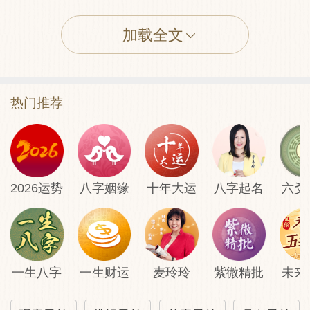
加载全文
田蚕→不利
六畜→损
热门推荐
寻人→杳
公讼→亏
2026运势
八字姻缘
十年大运
八字起名
六爻
移徙→吉
失物→西方
一生八字
一生财运
麦玲玲
紫微精批
未来