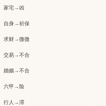
家宅→凶
自身→祈保
求财→微微
交易→不合
婚姻→不合
六甲→险
行人→滞