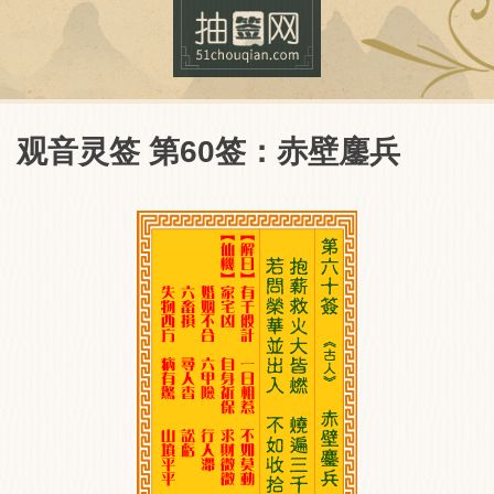
观音灵签 第60签：赤壁鏖兵
抽签网