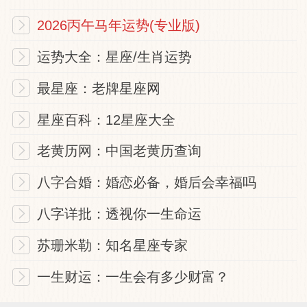
2026丙午马年运势(专业版)
本签精髓
运势大全：星座/生肖运势
恶性循环，越搞越糟。借酒消愁愁更愁。
最星座：老牌星座网
星座百科：12星座大全
凡事做事
老黄历网：中国老黄历查询
本签相当于「火烧连营」的处境。意即，做
八字合婚：婚恋必备，婚后会幸福吗
事的方法不对，而导致事情恶性循环，而难
八字详批：透视你一生命运
以收拾。
苏珊米勒：知名星座专家
当前事情不顺遂，由于行事方法不对之故，
一生财运：一生会有多少财富？
以致问题更严重，甚至连累了无辜之事。与