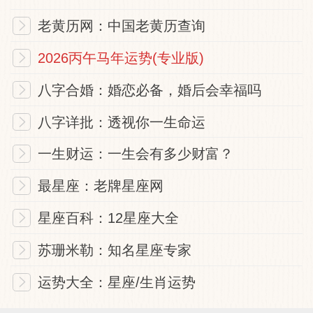
者有利。
老黄历网：中国老黄历查询
2026丙午马年运势(专业版)
本签精髓
八字合婚：婚恋必备，婚后会幸福吗
谷底翻上，用心者吉。阴阳换位，女性出
八字详批：透视你一生命运
头。
一生财运：一生会有多少财富？
凡事做事
最星座：老牌星座网
星座百科：12星座大全
世间的事情将之分为两类，一者代号称
「阴」，另者代号称「阳」。此签代表属
苏珊米勒：知名星座专家
「阴」者开始走扬。
运势大全：星座/生肖运势