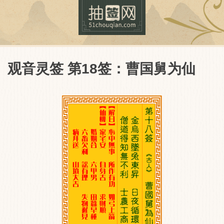
观音灵签 第18签：曹国舅为仙
抽签网