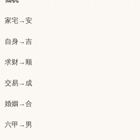
家宅→安
自身→吉
求财→顺
交易→成
婚姻→合
六甲→男