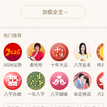
行人→至
加载全文
田蚕→早种
六畜→欠利
热门推荐
寻人→至
2026运势
麦玲玲
十年大运
八字起名
终身
公讼→有理
移徙→吉
八字合婚
一生八字
八字姻缘
命定桃花
六道
失物→迟见