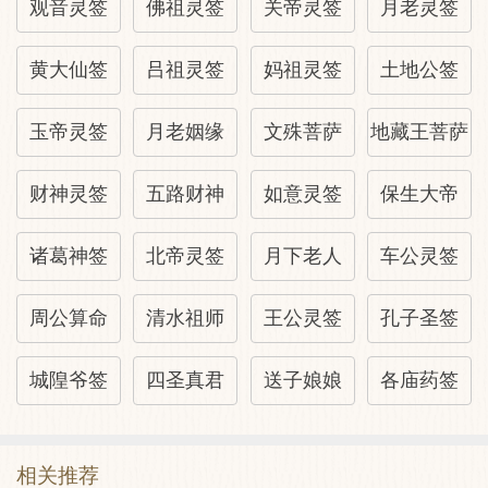
观音灵签
佛祖灵签
关帝灵签
月老灵签
疾病→拜送兔年或属兔凶
黄大仙签
吕祖灵签
妈祖灵签
土地公签
山坟→大吉
玉帝灵签
月老姻缘
文殊菩萨
地藏王菩萨
观音灵签18:整体解译
财神灵签
五路财神
如意灵签
保生大帝
太阳(属「阳」者)西下，月亮(属「阴」者)
诸葛神签
北帝灵签
月下老人
车公灵签
东升。此意味，事情属于人性内在面发展
周公算命
清水祖师
王公灵签
孔子圣签
者，开始有利。
城隍爷签
四圣真君
送子娘娘
各庙药签
若属修行者，道业能有所获。
若属各行业经营者，内心得满足。属「阴」
相关推荐