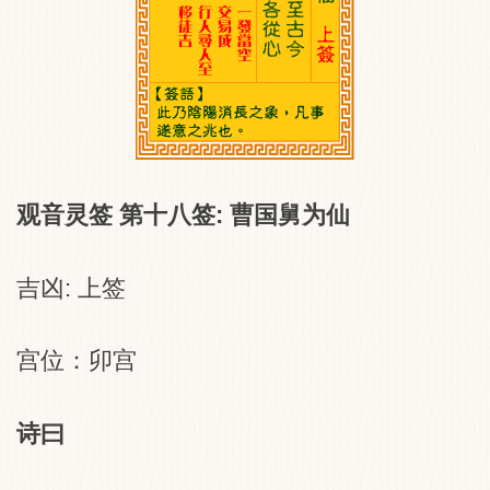
观音灵签 第十八签: 曹国舅为仙
吉凶: 上签
宫位：卯宫
诗曰