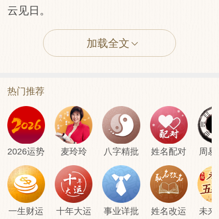
云见日。
失物：所幸失小，无必紧追，亦无可回，戒
之可也。
加载全文
【传统版解签】
热门推荐
圣意
讼决胜、名易成、病即愈、财即盈、婚姻
合、贵子生、家道成、百事亨。
2026运势
麦玲玲
八字精批
姓名配对
周易
解曰
此签主潇洒出尘之应。谋望须清高门路方
可。一切财利尘俗事。不甚相宜。功名可
一生财运
十年大运
事业详批
姓名改运
未来