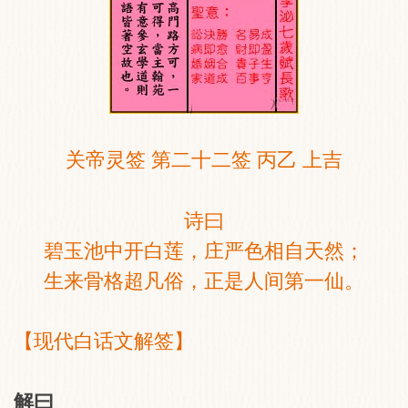
关帝灵签 第二十二签 丙乙 上吉
诗曰
碧玉池中开白莲，庄严色相自天然；
生来骨格超凡俗，正是人间第一仙。
【现代白话文解签】
解曰