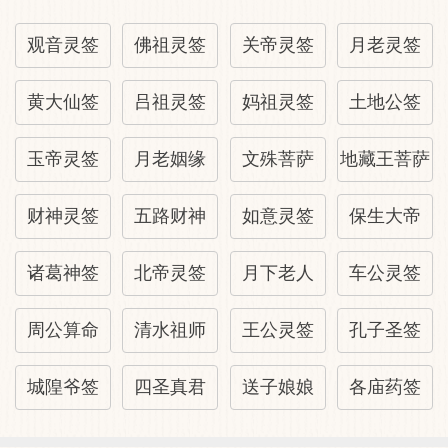
许。当主翰苑清品。问孕恐涉空花。问病
者。有意参玄学道则吉。佳世之人。亦恐辞
观音灵签
佛祖灵签
关帝灵签
月老灵签
座之忌。语皆着空故也。
黄大仙签
吕祖灵签
妈祖灵签
土地公签
释义
玉帝灵签
月老姻缘
文殊菩萨
地藏王菩萨
池开白莲。最为清高妙品。但朝荣暮悴。光
景无常。恐难久远坚牢。骨格超凡。言生质
财神灵签
五路财神
如意灵签
保生大帝
之颖异也。第一仙。言其身列仙班也。功名
占此。必登清要之选。或系张留侯李邺侯一
诸葛神签
北帝灵签
月下老人
车公灵签
流人物。寻常庸俗之人占此。多虚花。少诚
周公算命
清水祖师
王公灵签
孔子圣签
实。若问出世因由。登真正果。指日可望。
上上大吉。
城隍爷签
四圣真君
送子娘娘
各庙药签
解签