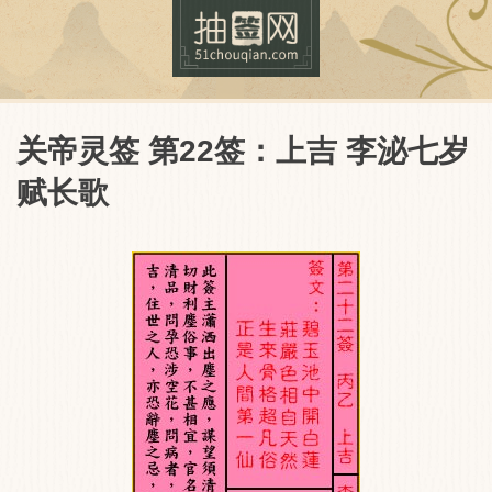
关帝灵签 第22签：上吉 李泌七岁
赋长歌
抽签网