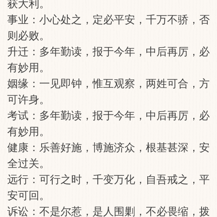
获大利。
事业：小心处之，定必平安，千万不骄，否
则必败。
升迁：多年勤读，报于今年，中后再厉，必
有妙用。
姻缘：一见即钟，惟互观察，两姓可合，方
可许身。
考试：多年勤读，报于今年，中后再厉，必
有妙用。
健康：乐善好施，博施济众，根基甚深，安
全过关。
远行：可行之时，千变万化，自吾戒之，平
安可回。
诉讼：不是尔惹，是人围剿，不必畏缩，拨