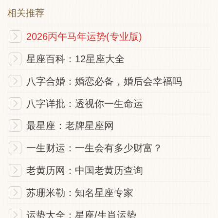
池中白莲有出污泥而不染的清高之象，高贵
相关推荐
清严的外表更是自然天成，但也有孤立清高
2026丙午马年运势(专业版)
之意，虽煞白天是欣欣向荣的感觉，但到了
晚上，则所有花都休息了，有无法持久的意
星座百科：12星座大全
思。天生与众不同，在别人眼中是相当特异
八字合婚：婚恋必备，婚后会幸福吗
独行的，如果是高官贵族，则此签有荣升之
八字详批：透视你一生命运
意，如果是一般的平凡百姓，表示口出空
言，只有表面好看，其实内在相当空洞，要
最星座：老牌星座网
注意。如果是修道之人，则得道之日已不远
一生财运：一生会有多少财富？
了。
老黄历网：中国老黄历查询
东坡解
苏珊米勒：知名星座专家
事见明白、不假人为、更宜出入、切莫迟
运势大全：星座/生肖运势