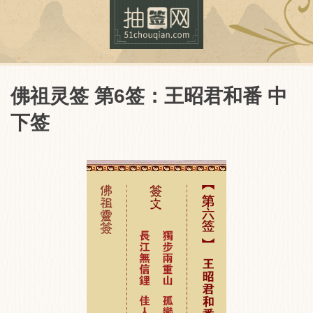
佛祖灵签 第6签：王昭君和番 中
下签
抽签网