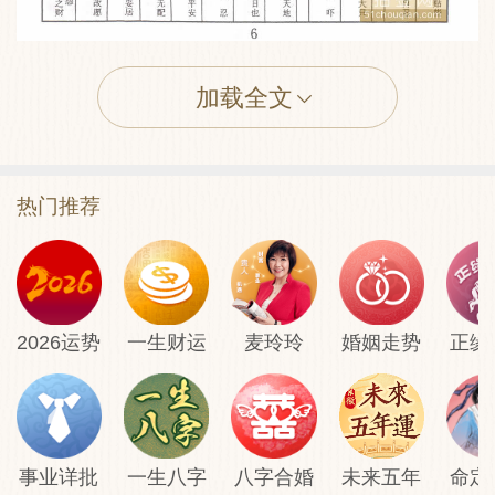
加载全文
佛祖灵签第六签: 王昭君和番 中下签
热门推荐
佛祖灵签: 签诗
独步两重山，孤恋转又翻;长江无信锂，佳
人去不返。
2026运势
一生财运
麦玲玲
婚姻走势
正缘
佛祖灵签: 解签
如鸟失群 称心不遂之兆。生肖：【兔】
事业详批
一生八字
八字合婚
未来五年
命定