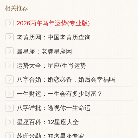
相关推荐
佛祖灵签: 生意
2026丙午马年运势(专业版)
生意阻滞防有恒，春夏利少勤经营，秋冬两
老黄历网：中国老黄历查询
季相交接，千年古树枝又生，《生意似鸬鹚
限定,上春财喜稀少防阻隔勿执辟,宜见利取,
最星座：老牌星座网
水上生意秋好》
运势大全：星座/生肖运势
八字合婚：婚恋必备，婚后会幸福吗
佛祖灵签: 谋望
一生财运：一生会有多少财富？
名利从来不易求，茫茫世事水中鸥，天公不
八字详批：透视你一生命运
任人贫穷，致使白头空浮云，《谋事有些阻
隔做事却不可执僻,宜用心窍,补贴些小利事
星座百科：12星座大全
自能成也》
苏珊米勒：知名星座专家