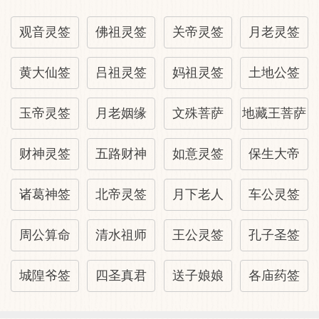
佛祖灵签: 家宅
观音灵签
佛祖灵签
关帝灵签
月老灵签
黄大仙签
吕祖灵签
妈祖灵签
土地公签
只望今年百事昌，谁知自小惹祸殃，如今喜
得人才好，重把家神炷愿香，《吉宅人口之
玉帝灵签
月老姻缘
文殊菩萨
地藏王菩萨
卦恐防夏月疾难,口舌破财,求佛祖保平安，
皆因先人失记小童香灯，应查明安拜，灶位
财神灵签
五路财神
如意灵签
保生大帝
不旺宜做新灶，则居住财丁兴旺。
诸葛神签
北帝灵签
月下老人
车公灵签
佛祖灵签: 岁君
周公算命
清水祖师
王公灵签
孔子圣签
鸳鸯阻隔两分飞，谋望求财未遇时，守旧却
城隍爷签
四圣真君
送子娘娘
各庙药签
宜休改革，如今进退两迟疑。