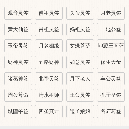
金雉衔赦 金鸡报喜。生肖：【狗】
观音灵签
佛祖灵签
关帝灵签
月老灵签
佛祖灵签: 家宅
黄大仙签
吕祖灵签
妈祖灵签
土地公签
檐前喜鹊叫三声，报汝今年百事成，官位日
玉帝灵签
月老姻缘
文殊菩萨
地藏王菩萨
升财禄进，更依门户发光明，《家门喜气盈
盈孕妇可产男儿, 但嫌官非口舌失财灾火
财神灵签
五路财神
如意灵签
保生大帝
厄，是厝前受杀冲伤，宜求佛祖福灯吊门上
诸葛神签
北帝灵签
月下老人
车公灵签
祭化早晚火烛小心，居住财丁昌盛》
周公算命
清水祖师
王公灵签
孔子圣签
佛祖灵签: 岁君
城隍爷签
四圣真君
送子娘娘
各庙药签
鸡鸣霄汉势冲天，万里程途任着鞭，官位自
然财禄进，安居右庆庆时年。