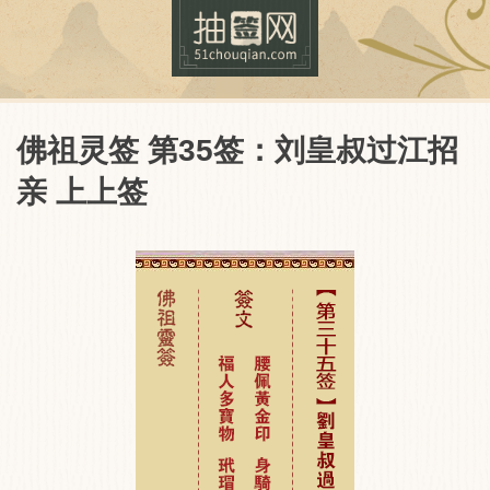
佛祖灵签 第35签：刘皇叔过江招
亲 上上签
抽签网