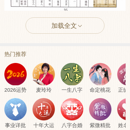
加载全文
佛祖灵签第三十五签: 刘皇叔过江招亲 上上
签
热门推荐
佛祖灵签: 签诗
腰佩黄金印，身骑白玉麟;福人多宝物，玳
2026运势
麦玲玲
一生八字
命定桃花
正缘
瑁共珍珠。
佛祖灵签: 解签
事业详批
十年大运
八字合婚
紫微精批
姓名