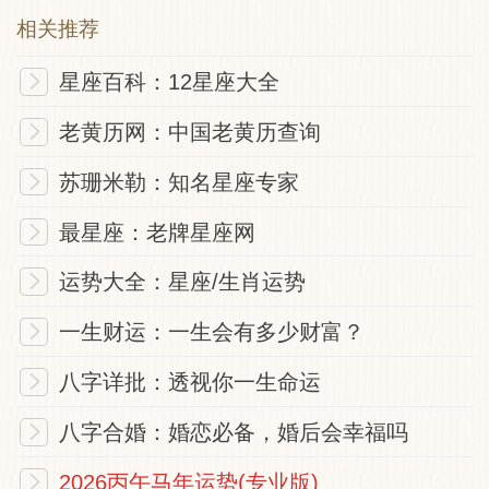
相关推荐
佛祖灵签: 生意
星座百科：12星座大全
老黄历网：中国老黄历查询
今年生意可稀奇，春夏似鸟落毛时，六月开
始至秋冬，鸟添羽毛任高低，《春夏似鸟落
苏珊米勒：知名星座专家
毛生意阻隔，六月 起至秋冬似海鹤添寿可
最星座：老牌星座网
大发展能得大利》
运势大全：星座/生肖运势
佛祖灵签: 谋望
一生财运：一生会有多少财富？
八字详批：透视你一生命运
几年松下惜羽毛，不肯低头皆富豪，有日夺
身腾碧汉，方知志气此时高，《谋事初时有
八字合婚：婚恋必备，婚后会幸福吗
小人阻隔，不可急 候交秋冬事情便可成功
2026丙午马年运势(专业版)