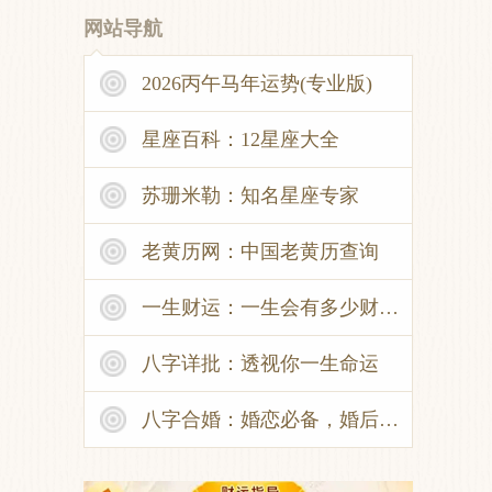
网站导航
2026丙午马年运势(专业版)
星座百科：12星座大全
苏珊米勒：知名星座专家
老黄历网：中国老黄历查询
一生财运：一生会有多少财富？
八字详批：透视你一生命运
八字合婚：婚恋必备，婚后会幸福吗