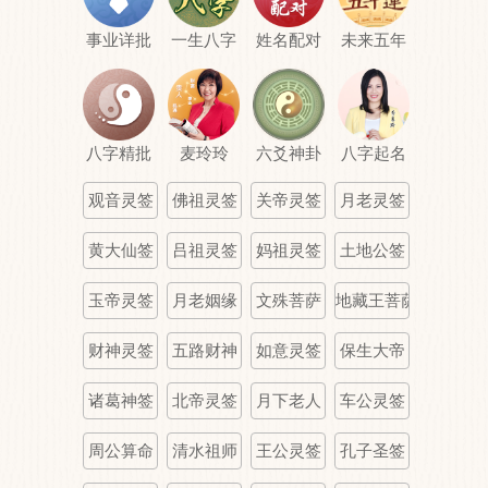
事业详批
一生八字
姓名配对
未来五年
八字精批
麦玲玲
六爻神卦
八字起名
观音灵签
佛祖灵签
关帝灵签
月老灵签
黄大仙签
吕祖灵签
妈祖灵签
土地公签
玉帝灵签
月老姻缘
文殊菩萨
地藏王菩萨
财神灵签
五路财神
如意灵签
保生大帝
诸葛神签
北帝灵签
月下老人
车公灵签
周公算命
清水祖师
王公灵签
孔子圣签