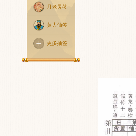
月老灵签
黄大仙签
更多抽签