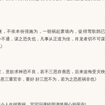
》
迷，不依本份强施为，一朝祸起萧墙内，徒得莺歌鹊已
令不通，谋之恐失也，凡事从正道为佳，肖龙者切不可谋
也》
堂，意欲求神恐不良，若不三思存善恶，后来追悔受灾殃
惹三重官非，要好 好三思不为，若为之恐惹祸非也》
小人生端寄祸，宜守旧课经营谨慎用心则平安!