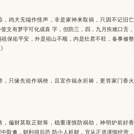
惊，鸡犬无端作怪声，非是家神来取祸，只因不记旧亡
卦签文有梦字可化成喜 字，但防三，四，九月疾难口舌，
妈祖保佑平安，外是祖山不顺，内是灶君不旺，备事修整
旺》
祥，只缘先祖作祸殃，且宜作福永祈祷，更答家门香火
售，偏财莫取正财筹，稳重谨慎防祸劫，神明炉前好香
泥中取禽，财利得后恐 防小人耗财，宜从正道谨慎经营，