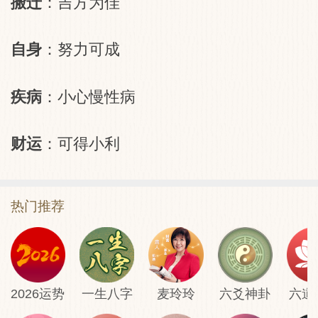
搬迁
：吉方为佳
自身
：努力可成
疾病
：小心慢性病
财运
：可得小利
热门推荐
2026运势
一生八字
麦玲玲
六爻神卦
六道