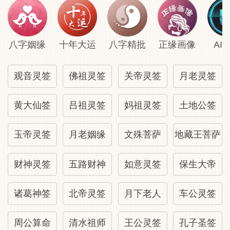
八字姻缘
十年大运
八字精批
正缘画像
AI
观音灵签
佛祖灵签
关帝灵签
月老灵签
黄大仙签
吕祖灵签
妈祖灵签
土地公签
玉帝灵签
月老姻缘
文殊菩萨
地藏王菩萨
财神灵签
五路财神
如意灵签
保生大帝
诸葛神签
北帝灵签
月下老人
车公灵签
周公算命
清水祖师
王公灵签
孔子圣签