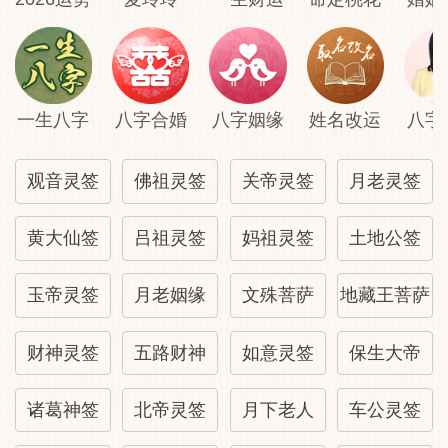
一生八字
八字合婚
八字姻缘
姓名改运
八字
观音灵签
佛祖灵签
关帝灵签
月老灵签
黄大仙签
吕祖灵签
妈祖灵签
土地公签
玉帝灵签
月老姻缘
文殊菩萨
地藏王菩萨
财神灵签
五路财神
如意灵签
保生大帝
诸葛神签
北帝灵签
月下老人
车公灵签