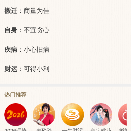
搬迁
：商量为佳
自身
：不宜贪心
疾病
：小心旧病
财运
：可得小利
热门推荐
2026运势
麦玲玲
一生财运
命定桃花
婚姻