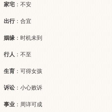
家宅
：不安
出行
：合宜
姻缘
：时机未到
行人
：不至
生育
：可得女孩
诉讼
：小心败诉
事业
：周详可成