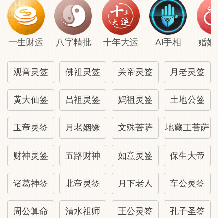
一生财运
八字精批
十年大运
AI手相
婚姻
观音灵签
佛祖灵签
关帝灵签
月老灵签
黄大仙签
吕祖灵签
妈祖灵签
土地公签
玉帝灵签
月老姻缘
文殊菩萨
地藏王菩萨
财神灵签
五路财神
如意灵签
保生大帝
诸葛神签
北帝灵签
月下老人
车公灵签
周公算命
清水祖师
王公灵签
孔子圣签