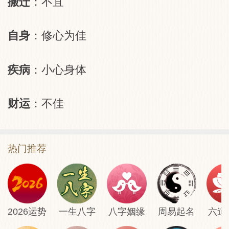
搬迁
：不宜
自身
：修心为佳
疾病
：小心身体
财运
：不佳
热门推荐
2026运势
一生八字
八字姻缘
周易起名
六道