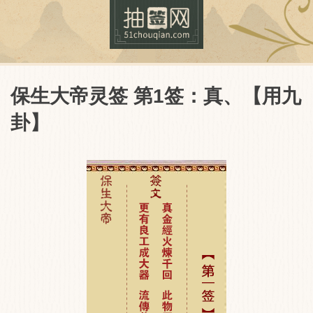
保生大帝灵签 第1签：真、【用九
卦】
抽签网