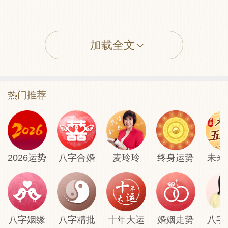
签头既得、万事如意。虚心就教、必有成
就。千锤百炼、东方不败。流芳人间、千秋
加载全文
万世。小人逢凶、君子顺吉。大道神咒、保
君安康。
热门推荐
【评论】
造就之环境金瓯无缺，七宝魁就在掌握中，
2026运势
八字合婚
麦玲玲
终身运势
未来
处世态度，应虚怀若谷，骄则必败之史例，
自我戒之。
【卦解】
八字姻缘
八字精批
十年大运
婚姻走势
八字