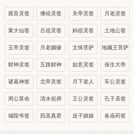
用九卦：无所求，无怨无悔的付出。
观音灵签
佛祖灵签
关帝灵签
月老灵签
以六爻五行的相互关系解说如下：
黄大仙签
吕祖灵签
妈祖灵签
土地公签
玉帝灵签
月老姻缘
文殊菩萨
地藏王菩萨
今年运势：万事具备，只欠东风，运已备，
只待贵人引，势待机，机会在眼前。
财神灵签
五路财神
如意灵签
保生大帝
求财问福：不宜抄短线，适合长期投资，利
诸葛神签
北帝灵签
月下老人
车公灵签
名有望。
周公算命
清水祖师
王公灵签
孔子圣签
创业改行：暂守本业，不可妄动，掌握变
城隍爷签
四圣真君
送子娘娘
各庙药签
化，适时变易。