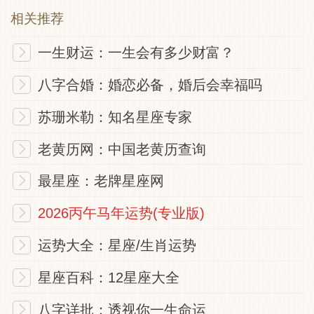
男女姻缘：仍在试炼阶段，沉得住气，必抱
相关推荐
美人归。
一生财运：一生会有多少财富？
夫妻感情：好酒藏瓮底，相互提携，白首偕
八字合婚：婚恋必备，婚后会幸福吗
老，不是梦想。
苏珊米勒：知名星座专家
老黄历网：中国老黄历查询
考试升迁：利秋试，喜信自相随。
最星座：老牌星座网
官司诉讼：还有得打，退一步，海阔天空，
2026丙午马年运势(专业版)
沟通和解，息事宁人。
运势大全：星座/生肖运势
身体健康：居安思危，做好平时保健即可。
星座百科：12星座大全
八字详批：透视你一生命运